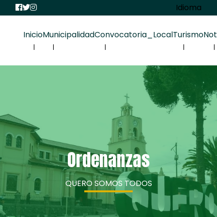
Idioma
Inicio
Municipalidad
Convocatoria_Local
Turismo
Not
Ordenanzas
QUERO SOMOS TODOS