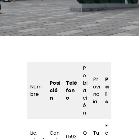
P
o
Pr
P
Posi
Telé
bl
Nom
ovi
a
ció
fon
a
bre
nc
í
n
o
ci
ia
s
ó
n
E
Lic.
Con
Q
Tu
c
(593