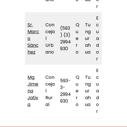
r
E
Sr.
Con
Q
Tu
c
(593
Marc
ceja
u
ng
u
) (3)
o
l
e
ur
a
2994
Sánc
Urb
r
ah
d
930
hez
ano
o
ua
o
r
E
Mg.
Con
Q
Tu
c
593-
Jime
ceja
u
ng
u
3-
na
l
e
ur
a
2994
Jativ
Rur
r
ah
d
930
a
al
o
ua
o
r