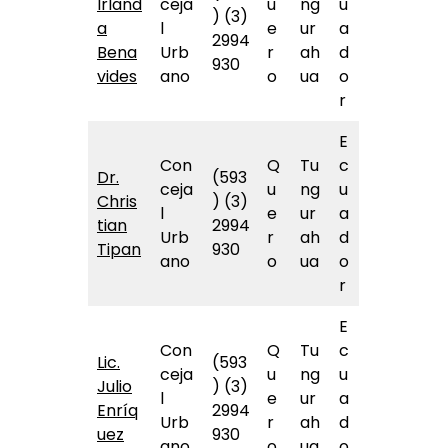
Irland
ceja
u
ng
u
) (3)
a
l
e
ur
a
2994
Bena
Urb
r
ah
d
930
vides
ano
o
ua
o
r
E
Con
Q
Tu
c
Dr.
(593
ceja
u
ng
u
Chris
) (3)
l
e
ur
a
tian
2994
Urb
r
ah
d
Tipan
930
ano
o
ua
o
r
E
Con
Q
Tu
c
Lic.
(593
ceja
u
ng
u
Julio
) (3)
l
e
ur
a
Enríq
2994
Urb
r
ah
d
uez
930
ano
o
ua
o