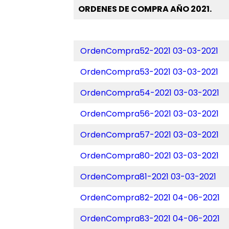
ORDENES DE COMPRA AÑO 2021.
OrdenCompra52-2021 03-03-2021
OrdenCompra53-2021 03-03-2021
OrdenCompra54-2021 03-03-2021
OrdenCompra56-2021 03-03-2021
OrdenCompra57-2021 03-03-2021
OrdenCompra80-2021 03-03-2021
OrdenCompra81-2021 03-03-2021
OrdenCompra82-2021 04-06-2021
OrdenCompra83-2021 04-06-2021