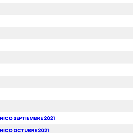
ICO SEPTIEMBRE 2021
NICO OCTUBRE 2021