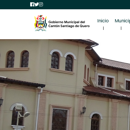
Inicio
Munici