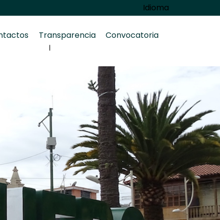
Idioma
ntactos
Transparencia
Convocatoria