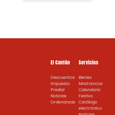
El Cantón
Servicios
Descuentos
Bienes
Impuesto
Mostrencos
Predial
Calendario
Noticias
Festivo
Ordenanzas
Catálogo
electrónico
Noticias