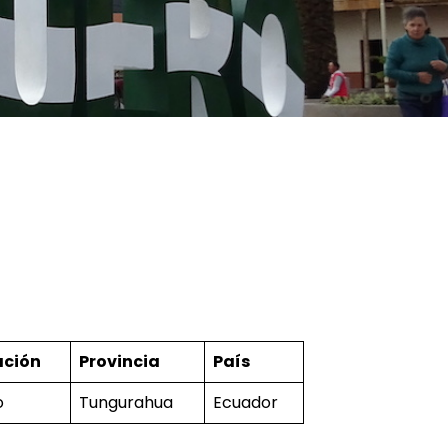
ación
Provincia
País
o
Tungurahua
Ecuador