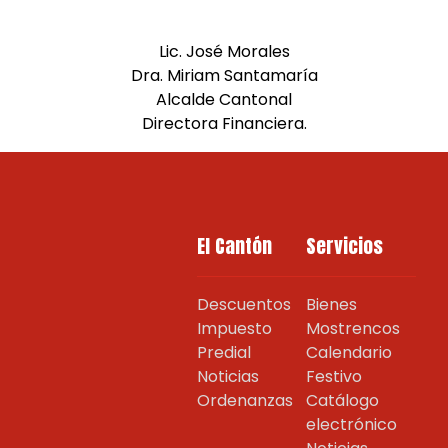
Lic. José Morales
Dra. Miriam Santamaría
Alcalde Cantonal
Directora Financiera.
El Cantón
Servicios
Descuentos
Bienes
Impuesto
Mostrencos
Predial
Calendario
Noticias
Festivo
Ordenanzas
Catálogo
electrónico