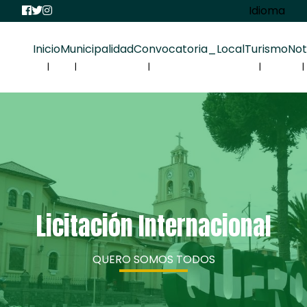
Idioma
Inicio
Municipalidad
Convocatoria_Local
Turismo
Not
Licitación Internacional
QUERO SOMOS TODOS