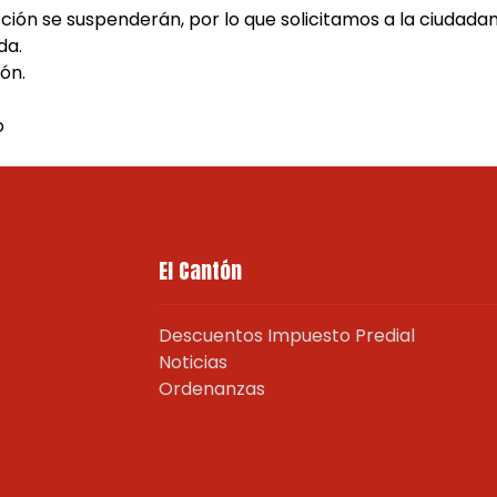
cción se suspenderán, por lo que solicitamos a la ciudada
da.
ón.
o
El Cantón
Descuentos Impuesto Predial
Noticias
Ordenanzas