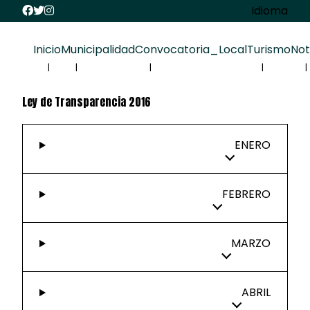
Idioma
Inicio
Municipalidad
Convocatoria_Local
Turismo
Not
Ley de Transparencia 2016
ENERO
FEBRERO
MARZO
ABRIL