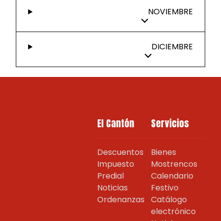
NOVIEMBRE
DICIEMBRE
El Cantón
Servicios
Descuentos
Bienes
Impuesto
Mostrencos
Predial
Calendario
Noticias
Festivo
Ordenanzas
Catálogo
electrónico